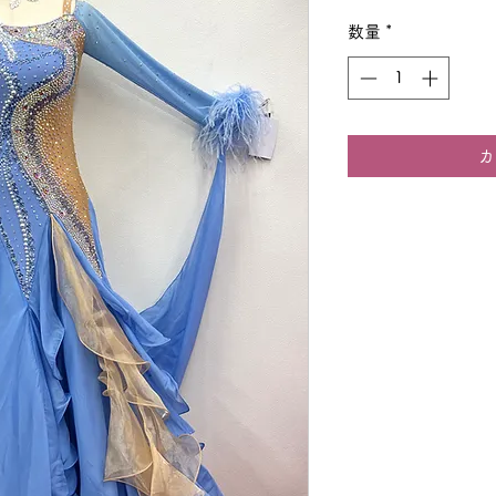
格
数量
*
カ